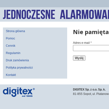
Nie pamięta
Strona główna
Pomoc
Adres e-mail
Cennik
Regulamin
Druk zamówienia
Polityka prywatności
Kontakt
DIGITEX Sp. z o.o. Sp. k.
81-855 Sopot, ul. Platanow