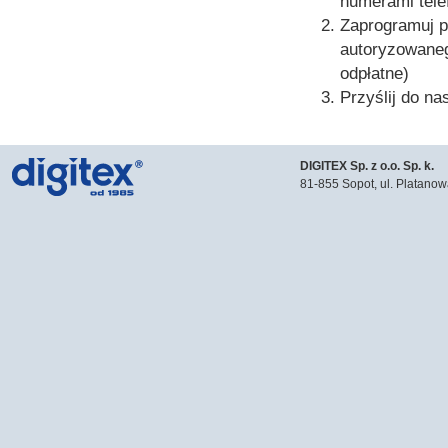
numerami tel
Zaprogramuj p
autoryzowaneg
odpłatne)
Przyślij do n
DIGITEX Sp. z o.o. Sp. k.
81-855 Sopot, ul. Platanow