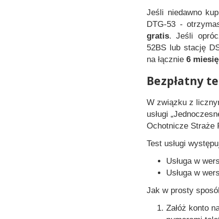
Jeśli niedawno ku
DTG-53 - otrzyma
gratis
. Jeśli opró
52BS lub stację D
na łącznie
6 miesię
Bezpłatny te
W związku z licznym
usługi „Jednoczes
Ochotnicze Straże P
Test usługi występ
Usługa w wersj
Usługa w wersj
Jak w prosty sposó
Załóż konto n