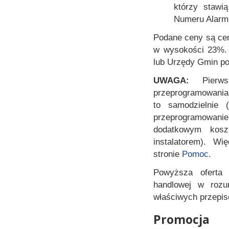
którzy stawi
Numeru Alarmo
Podane ceny są cen
w wysokości 23%. 
lub Urzędy Gmin pos
UWAGA:
Pierwsz
przeprogramowania
to samodzielnie (
przeprogramowanie 
dodatkowym kosz
instalatorem). Wi
stronie
Pomoc
.
Powyższa oferta 
handlowej w rozu
właściwych przepi
Promocja